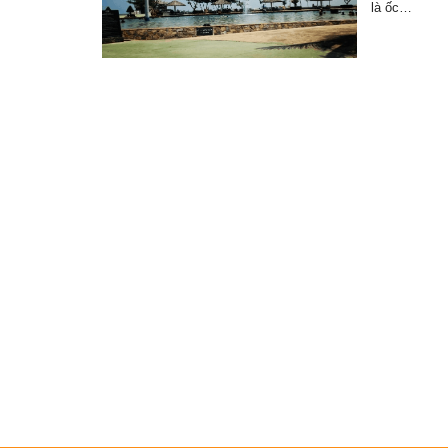
là ốc…