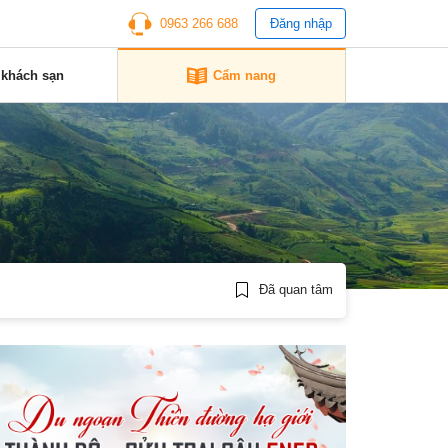
0963 266 688
Đăng nhập
 khách sạn
Cẩm nang
Đã quan tâm