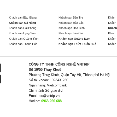
Khách sạn Bắc Giang
Khách sạn Bến Tre
Khách 
Khách sạn Đà Nẵng
Khách sạn Đắk Lắk
Khách 
Khách sạn Hải Phòng
Khách sạn Hòa Bình
Khách
Khách sạn Lạng Sơn
Khách sạn Lào Cai
Khách 
Khách sạn Quảng Bình
Khách sạn Quảng Nam
Khách 
Khách sạn Thanh Hóa
Khách sạn Thừa Thiên Huế
Khách 
CÔNG TY TNHH CÔNG NGHỆ VNTRIP
Số 10/55 Thụy Khuê
Phường Thuỵ Khuê, Quận Tây Hồ, Thành phố Hà Nội
Số tài khoản: 1023431230
Ngân hàng: Vietcombank
Chi nhánh Sở giao dịch
Email:
cs@vntrip.vn
Hotline:
0963 266 688