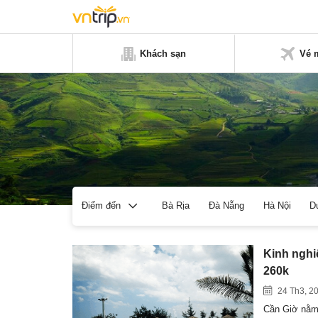
Khách sạn
Vé 
Bà Rịa
Đà Nẵng
Hà Nội
D
Điểm đến
Kinh nghi
260k
24 Th3, 2
Cần Giờ nằm 