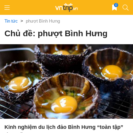
Skip
0
to
content
Tin tức
>
phượt Bình Hưng
Chủ đề: phượt Bình Hưng
Kinh nghiệm du lịch đảo Bình Hưng “toàn tập”