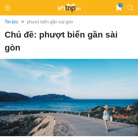
Skip
0
to
content
Tin tức
>
phượt biển gần sài gòn
Chủ đề: phượt biển gần sài
gòn