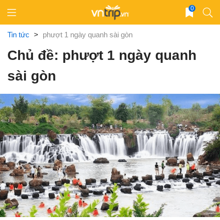
Skip
0
to
content
Tin tức
>
phượt 1 ngày quanh sài gòn
Chủ đề: phượt 1 ngày quanh
sài gòn