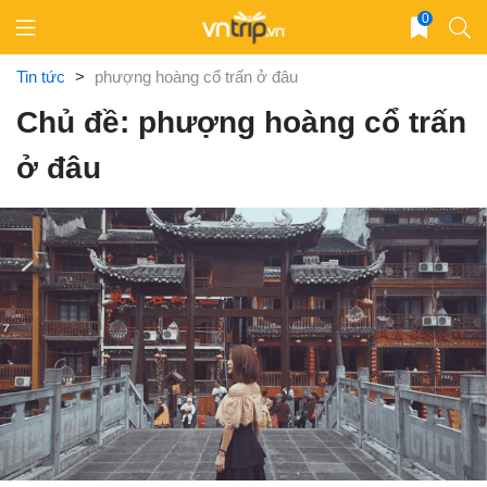
Skip
0
to
content
Tin tức
>
phượng hoàng cổ trấn ở đâu
Chủ đề: phượng hoàng cổ trấn
ở đâu