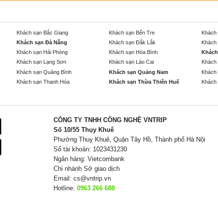
Khách sạn Bắc Giang
Khách sạn Bến Tre
Khách 
Khách sạn Đà Nẵng
Khách sạn Đắk Lắk
Khách 
Khách sạn Hải Phòng
Khách sạn Hòa Bình
Khách
Khách sạn Lạng Sơn
Khách sạn Lào Cai
Khách 
Khách sạn Quảng Bình
Khách sạn Quảng Nam
Khách 
Khách sạn Thanh Hóa
Khách sạn Thừa Thiên Huế
Khách 
CÔNG TY TNHH CÔNG NGHỆ VNTRIP
Số 10/55 Thụy Khuê
Phường Thuỵ Khuê, Quận Tây Hồ, Thành phố Hà Nội
Số tài khoản: 1023431230
Ngân hàng: Vietcombank
Chi nhánh Sở giao dịch
Email:
cs@vntrip.vn
Hotline:
0963 266 688