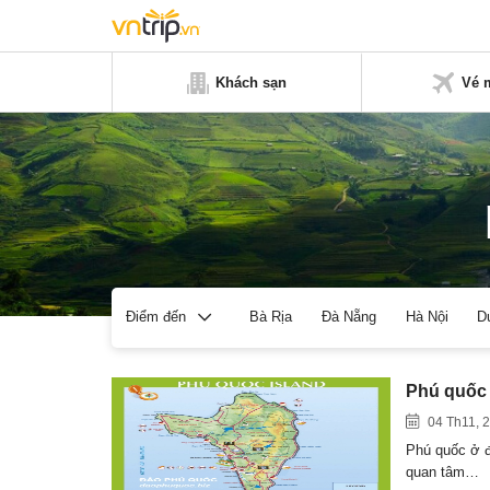
Khách sạn
Vé 
Bà Rịa
Đà Nẵng
Hà Nội
D
Điểm đến
Phú quốc 
04 Th11, 
Phú quốc ở đ
quan tâm…