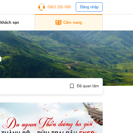
0963 266 688
Đăng nhập
 khách sạn
Cẩm nang
o
Đã quan tâm