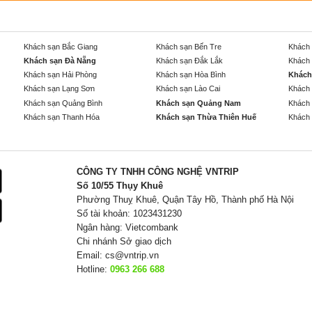
Khách sạn Bắc Giang
Khách sạn Bến Tre
Khách 
Khách sạn Đà Nẵng
Khách sạn Đắk Lắk
Khách 
Khách sạn Hải Phòng
Khách sạn Hòa Bình
Khách
Khách sạn Lạng Sơn
Khách sạn Lào Cai
Khách 
Khách sạn Quảng Bình
Khách sạn Quảng Nam
Khách 
Khách sạn Thanh Hóa
Khách sạn Thừa Thiên Huế
Khách 
CÔNG TY TNHH CÔNG NGHỆ VNTRIP
Số 10/55 Thụy Khuê
Phường Thuỵ Khuê, Quận Tây Hồ, Thành phố Hà Nội
Số tài khoản: 1023431230
Ngân hàng: Vietcombank
Chi nhánh Sở giao dịch
Email:
cs@vntrip.vn
Hotline:
0963 266 688