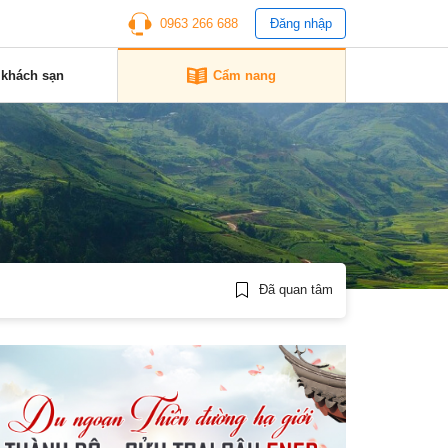
0963 266 688
Đăng nhập
 khách sạn
Cẩm nang
Đã quan tâm