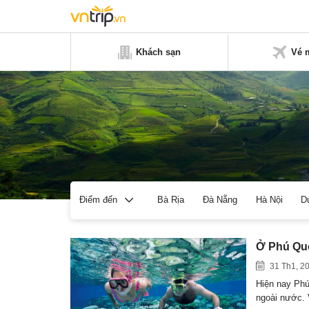
Khách sạn
Vé 
Bà Rịa
Đà Nẵng
Hà Nội
D
Điểm đến
Ở Phú Quố
31 Th1, 2
Hiện nay Phú
ngoài nước.