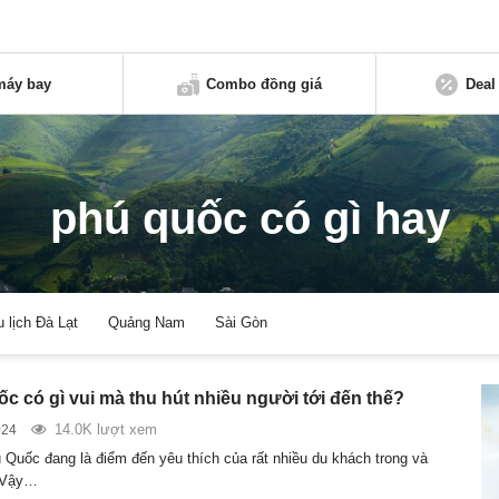
máy bay
Combo đồng giá
Deal
phú quốc có gì hay
u lịch Đà Lạt
Quảng Nam
Sài Gòn
c có gì vui mà thu hút nhiều người tới đến thế?
14.0K lượt xem
024
 Quốc đang là điểm đến yêu thích của rất nhiều du khách trong và
 Vậy…