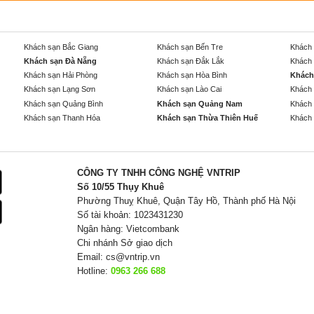
Khách sạn Bắc Giang
Khách sạn Bến Tre
Khách 
Khách sạn Đà Nẵng
Khách sạn Đắk Lắk
Khách 
Khách sạn Hải Phòng
Khách sạn Hòa Bình
Khách
Khách sạn Lạng Sơn
Khách sạn Lào Cai
Khách 
Khách sạn Quảng Bình
Khách sạn Quảng Nam
Khách 
Khách sạn Thanh Hóa
Khách sạn Thừa Thiên Huế
Khách 
CÔNG TY TNHH CÔNG NGHỆ VNTRIP
Số 10/55 Thụy Khuê
Phường Thuỵ Khuê, Quận Tây Hồ, Thành phố Hà Nội
Số tài khoản: 1023431230
Ngân hàng: Vietcombank
Chi nhánh Sở giao dịch
Email:
cs@vntrip.vn
Hotline:
0963 266 688