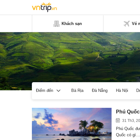
Khách sạn
Vé 
Bà Rịa
Đà Nẵng
Hà Nội
D
Điểm đến
Phú Quốc 
31 Th3, 2
Phú Quốc đượ
Quốc có gì…