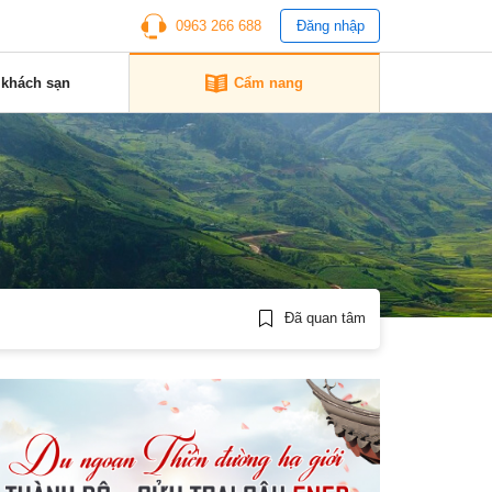
0963 266 688
Đăng nhập
 khách sạn
Cẩm nang
Đã quan tâm