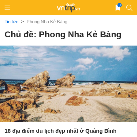
Skip
0
to
content
Tin tức
>
Phong Nha Kẻ Bàng
Chủ đề: Phong Nha Kẻ Bàng
18 địa điểm du lịch đẹp nhất ở Quảng Bình