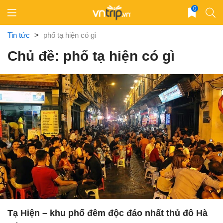
Skip
0
to
content
Tin tức
>
phố tạ hiện có gì
Chủ đề: phố tạ hiện có gì
Tạ Hiện – khu phố đêm độc đáo nhất thủ đô Hà