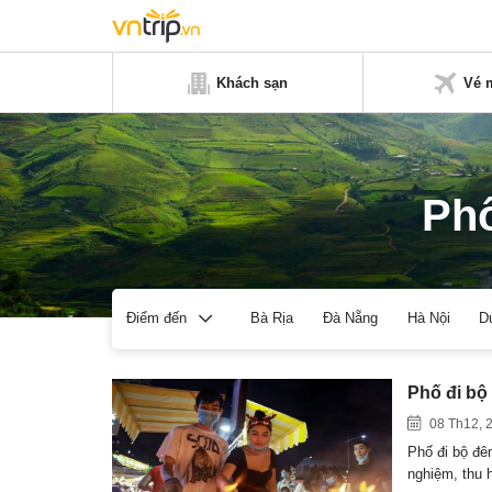
Khách sạn
Vé 
Phố
Bà Rịa
Đà Nẵng
Hà Nội
D
Điểm đến
Phố đi bộ
08 Th12, 
Phố đi bộ đê
nghiệm, thu 