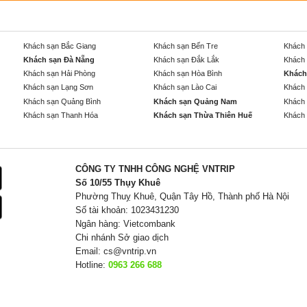
Khách sạn Bắc Giang
Khách sạn Bến Tre
Khách 
Khách sạn Đà Nẵng
Khách sạn Đắk Lắk
Khách 
Khách sạn Hải Phòng
Khách sạn Hòa Bình
Khách
Khách sạn Lạng Sơn
Khách sạn Lào Cai
Khách 
Khách sạn Quảng Bình
Khách sạn Quảng Nam
Khách 
Khách sạn Thanh Hóa
Khách sạn Thừa Thiên Huế
Khách 
CÔNG TY TNHH CÔNG NGHỆ VNTRIP
Số 10/55 Thụy Khuê
Phường Thuỵ Khuê, Quận Tây Hồ, Thành phố Hà Nội
Số tài khoản: 1023431230
Ngân hàng: Vietcombank
Chi nhánh Sở giao dịch
Email:
cs@vntrip.vn
Hotline:
0963 266 688