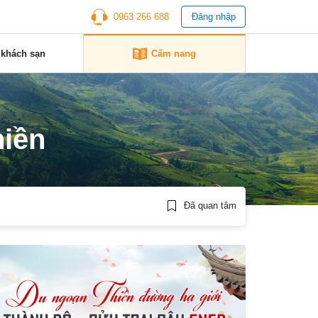
0963 266 688
Đăng nhập
 khách sạn
Cẩm nang
hiền
Đã quan tâm