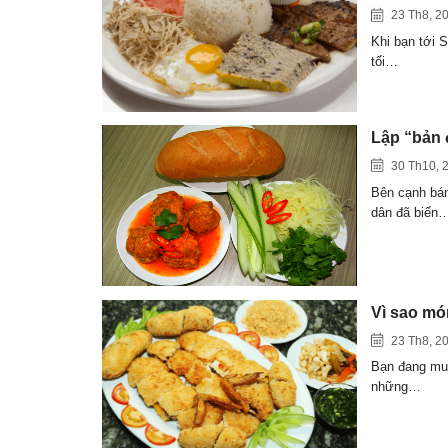
23 Th8, 2
Khi bạn tới 
tối…
Lập “bản 
30 Th10, 
Bên cạnh bán
dân đã biến
Vì sao món
23 Th8, 2
Bạn đang muố
những…