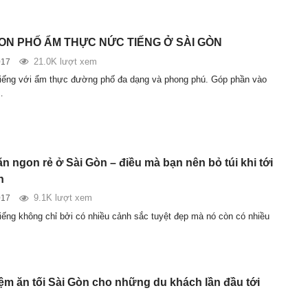
CON PHỐ ẨM THỰC NỨC TIẾNG Ở SÀI GÒN
21.0K lượt xem
017
tiếng với ẩm thực đường phố đa dạng và phong phú. Góp phần vào
…
n ngon rẻ ở Sài Gòn – điều mà bạn nên bỏ túi khi tới
h
9.1K lượt xem
017
tiếng không chỉ bởi có nhiều cảnh sắc tuyệt đẹp mà nó còn có nhiều
ệm ăn tối Sài Gòn cho những du khách lần đầu tới