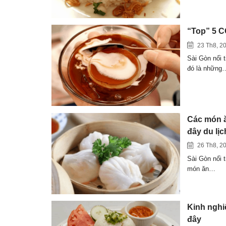
“Top” 5 
23 Th8, 2
Sài Gòn nổi 
đó là những
Các món ă
đây du lịc
26 Th8, 2
Sài Gòn nổi 
món ăn…
Kinh nghi
đây