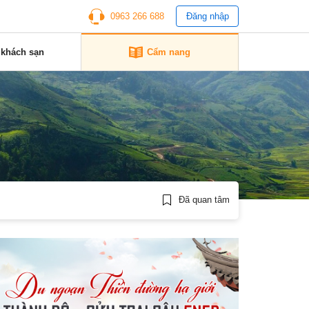
0963 266 688
Đăng nhập
 khách sạn
Cẩm nang
Đã quan tâm