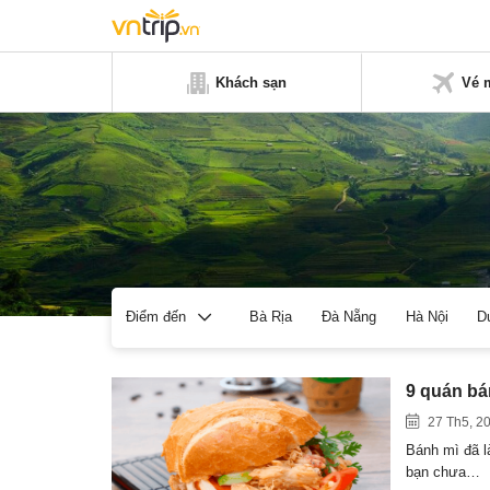
Khách sạn
Vé 
Bà Rịa
Đà Nẵng
Hà Nội
D
Điểm đến
9 quán bá
27 Th5, 2
Bánh mì đã l
bạn chưa…