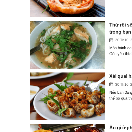
Thử rồi sẽ
trong bạn
30 Th10, 
Món bánh can
Gòn yêu thí
Xái quai 
30 Th10, 
Nếu bạn đan
thể bỏ qua t
Ăn gì ở p