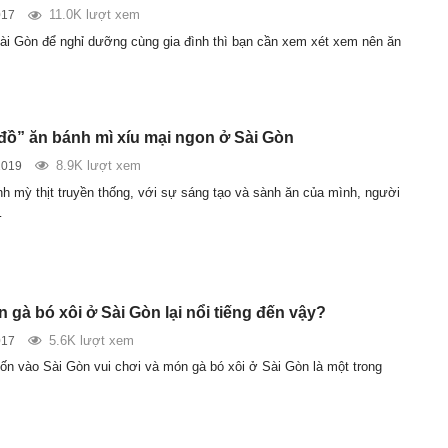
11.0K lượt xem
017
Sài Gòn để nghỉ dưỡng cùng gia đình thì bạn cần xem xét xem nên ăn
đồ” ăn bánh mì xíu mại ngon ở Sài Gòn
8.9K lượt xem
2019
h mỳ thịt truyền thống, với sự sáng tạo và sành ăn của mình, người
…
 gà bó xôi ở Sài Gòn lại nổi tiếng đến vậy?
5.6K lượt xem
017
n vào Sài Gòn vui chơi và món gà bó xôi ở Sài Gòn là một trong