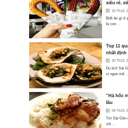
siêu rẻ, s
30 Th10, 
Biết ăn gì ở
là con…
Top 11 qu
nhất định
30 Th10, 
Du lịch Sài 
vị ngon mê…
“Há hốc m
lâu
06 Th10, 
Tới Sài Gòn 
xôi…