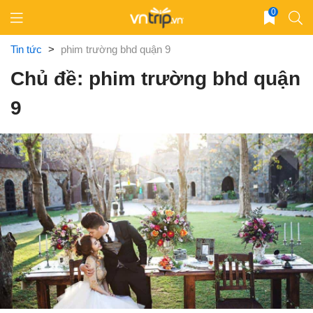
Skip
0
to
content
Tin tức
>
phim trường bhd quận 9
Chủ đề: phim trường bhd quận
9