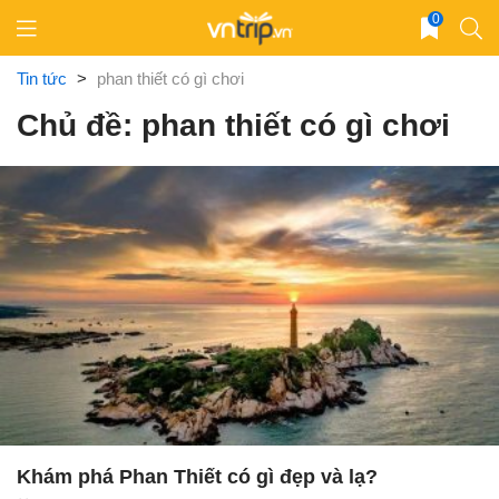
Skip
0
to
content
Tin tức
>
phan thiết có gì chơi
Chủ đề: phan thiết có gì chơi
Khám phá Phan Thiết có gì đẹp và lạ?