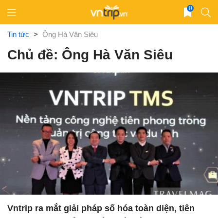
Skip
0
to
content
Tin tức
>
Ông Hà Văn Siêu
Chủ đề: Ông Hà Văn Siêu
Vntrip ra mắt giải pháp số hóa toàn diện, tiên