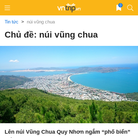
Skip
0
to
content
Tin tức
>
núi vũng chua
Chủ đề: núi vũng chua
Lên núi Vũng Chua Quy Nhơn ngắm “phố biển”