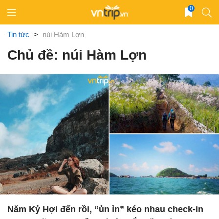
Skip
0
to
content
Tin tức
>
núi Hàm Lợn
Chủ đề: núi Hàm Lợn
Năm Kỷ Hợi đến rồi, “ủn ỉn” kéo nhau check-in