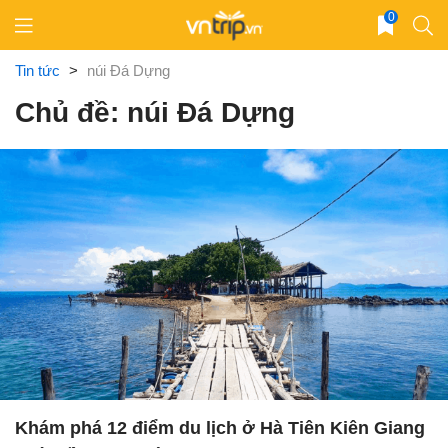
Skip
0
to
content
Tin tức
>
núi Đá Dựng
Chủ đề: núi Đá Dựng
Khám phá 12 điểm du lịch ở Hà Tiên Kiên Giang