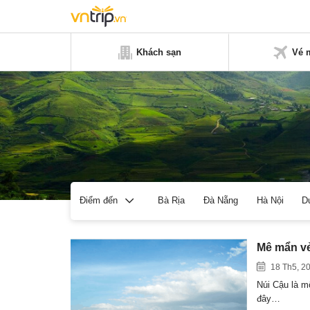
Khách sạn
Vé 
Bà Rịa
Đà Nẵng
Hà Nội
D
Điểm đến
Mê mẩn vẻ
18 Th5, 2
Núi Cậu là m
đây…