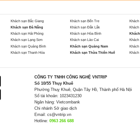
Khách sạn Bắc Giang
Khách sạn Bến Tre
Khách 
Khách sạn Đà Nẵng
Khách sạn Đắk Lắk
Khách 
Khách sạn Hải Phòng
Khách sạn Hòa Bình
Khách
Khách sạn Lạng Sơn
Khách sạn Lào Cai
Khách 
Khách sạn Quảng Bình
Khách sạn Quảng Nam
Khách 
Khách sạn Thanh Hóa
Khách sạn Thừa Thiên Huế
Khách 
CÔNG TY TNHH CÔNG NGHỆ VNTRIP
Số 10/55 Thụy Khuê
Phường Thuỵ Khuê, Quận Tây Hồ, Thành phố Hà Nội
Số tài khoản: 1023431230
Ngân hàng: Vietcombank
Chi nhánh Sở giao dịch
Email:
cs@vntrip.vn
Hotline:
0963 266 688