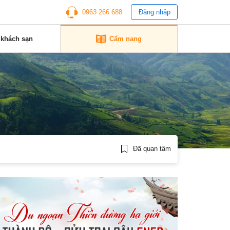
0963 266 688
Đăng nhập
 khách sạn
Cẩm nang
Đã quan tâm