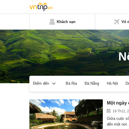
Khách sạn
Vé 
N
Bà Rịa
Đà Nẵng
Hà Nội
D
Điểm đến
Một ngày 
19 Th11, 
Giữa cuộc số
đến một nơi