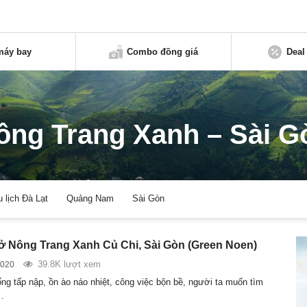
máy bay
Combo đồng giá
Deal
ông Trang Xanh – Sài G
u lịch Đà Lạt
Quảng Nam
Sài Gòn
ở Nông Trang Xanh Củ Chi, Sài Gòn (Green Noen)
39.8K lượt xem
2020
ng tấp nập, ồn ào náo nhiệt, công việc bộn bề, người ta muốn tìm
…