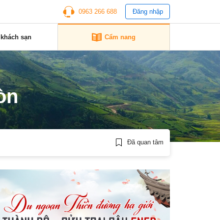
0963 266 688
Đăng nhập
 khách sạn
Cẩm nang
òn
Đã quan tâm