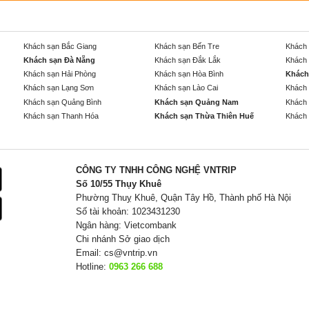
Khách sạn Bắc Giang
Khách sạn Bến Tre
Khách 
Khách sạn Đà Nẵng
Khách sạn Đắk Lắk
Khách 
Khách sạn Hải Phòng
Khách sạn Hòa Bình
Khách
Khách sạn Lạng Sơn
Khách sạn Lào Cai
Khách 
Khách sạn Quảng Bình
Khách sạn Quảng Nam
Khách 
Khách sạn Thanh Hóa
Khách sạn Thừa Thiên Huế
Khách 
CÔNG TY TNHH CÔNG NGHỆ VNTRIP
Số 10/55 Thụy Khuê
Phường Thuỵ Khuê, Quận Tây Hồ, Thành phố Hà Nội
Số tài khoản: 1023431230
Ngân hàng: Vietcombank
Chi nhánh Sở giao dịch
Email:
cs@vntrip.vn
Hotline:
0963 266 688