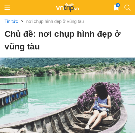
Skip
0
to
content
Tin tức
>
nơi chụp hình đẹp ở vũng tàu
Chủ đề: nơi chụp hình đẹp ở
vũng tàu