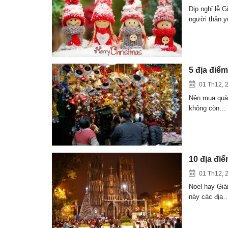
Dịp nghỉ lễ 
người thân 
5 địa điể
01 Th12, 
Nên mua quà 
không còn…
10 địa điể
01 Th12, 
Noel hay Giá
này các địa