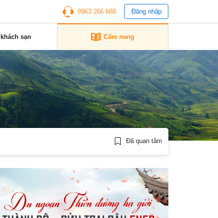
0963 266 688
Đăng nhập
 khách sạn
Cẩm nang
Đã quan tâm