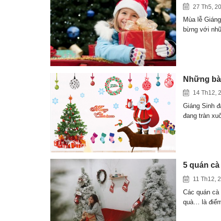
27 Th5, 2
Mùa lễ Giáng
bừng với n
Những bài
14 Th12, 
Giáng Sinh đ
đang tràn x
5 quán cà
11 Th12, 
Các quán cà 
quà… là đi