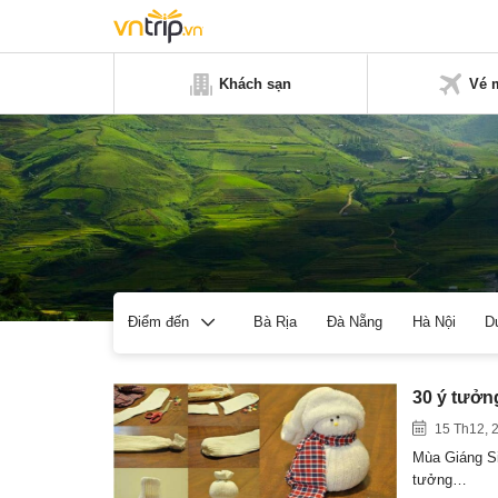
Khách sạn
Vé 
Bà Rịa
Đà Nẵng
Hà Nội
D
Điểm đến
30 ý tưởn
15 Th12, 
Mùa Giáng Si
tưởng…