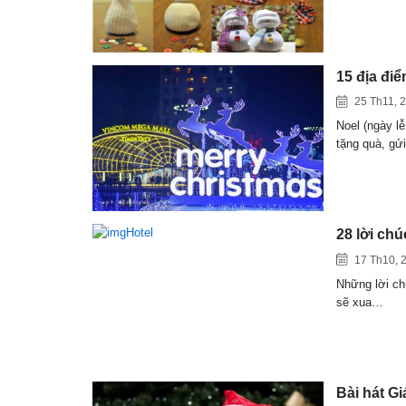
15 địa đi
25 Th11, 
Noel (ngày lễ
tặng quà, gử
28 lời ch
17 Th10, 
Những lời ch
sẽ xua…
Bài hát Gi