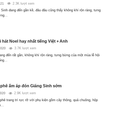
2.3K lượt xem
021
 Sinh đang đến gần kề, đâu đâu cũng thấy không khí rộn ràng, tưng
hững…
 hát Noel hay nhất tiếng Việt + Anh
3.7K lượt xem
2020
ang đến rất gần, không khí rộn ràng, tưng bừng của một mùa lễ hội
uống…
 phê ấm áp đón Giáng Sinh sớm
2.9K lượt xem
2020
phê trang trí rực rỡ với phụ kiện gồm cây thông, quả chuông, hộp
ểm…