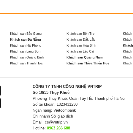
Khách sạn Bắc Giang
Khách sạn Bến Tre
Khách 
Khách sạn Đà Nẵng
Khách sạn Đắk Lắk
Khách 
Khách sạn Hải Phòng
Khách sạn Hòa Bình
Khách
Khách sạn Lạng Sơn
Khách sạn Lào Cai
Khách 
Khách sạn Quảng Bình
Khách sạn Quảng Nam
Khách 
Khách sạn Thanh Hóa
Khách sạn Thừa Thiên Huế
Khách 
CÔNG TY TNHH CÔNG NGHỆ VNTRIP
Số 10/55 Thụy Khuê
Phường Thuỵ Khuê, Quận Tây Hồ, Thành phố Hà Nội
Số tài khoản: 1023431230
Ngân hàng: Vietcombank
Chi nhánh Sở giao dịch
Email:
cs@vntrip.vn
Hotline:
0963 266 688