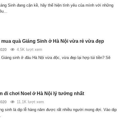
Giáng Sinh đang cận kề, hãy thể hiện tình yêu của mình với những
yêu…
m mua quà Giáng Sinh ở Hà Nội vừa rẻ vừa đẹp
4.5K lượt xem
2020
Giáng sinh ở đâu Hà Nội vừa độc, vừa đẹp lại hợp túi tiền? Sẽ
m đi chơi Noel ở Hà Nội lý tưởng nhất
11.1K lượt xem
2020
ng sinh là dịp lễ hàng năm được rất nhiều người mong đợi. Vào dịp
…