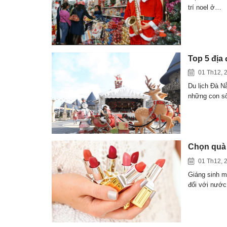
trí noel ở…
Top 5 địa
01 Th12, 
Du lịch Đà N
những con 
Chọn quà 
01 Th12, 
Giáng sinh m
đối với nướ