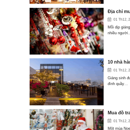
Địa chỉ mu
01 Th12, 
Mỗi dịp gián
nhiều người
10 nhà hà
01 Th12, 
Giáng sinh đ
đình quầy…
Mua đồ tr
01 Th12, 
Một mùa Noel