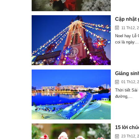
Cập nhật 
11 Th12, 
Noel hay Lễ 
coi là ngày…
Giáng sin
01 Th12, 
Thời tiết Sà
đường,…
15 lời ch
23 Th12, 