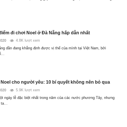
 điểm đi chơi Noel ở Đà Nẵng hấp dẫn nhất
4.8K lượt xem
2020
ẵng dần đang khẳng định được vị thế của mình tại Việt Nam, bởi
số…
Noel cho người yêu: 10 bí quyết không nên bỏ qua
5.9K lượt xem
2020
ột ngày lễ đặc biệt nhất trong năm của các nước phương Tây, nhưng
c ta…