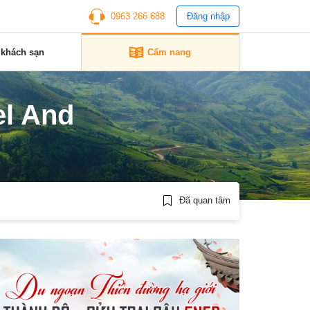
0963 266 688
Đăng nhập
 khách sạn
Cẩm nang
el And
Đã quan tâm