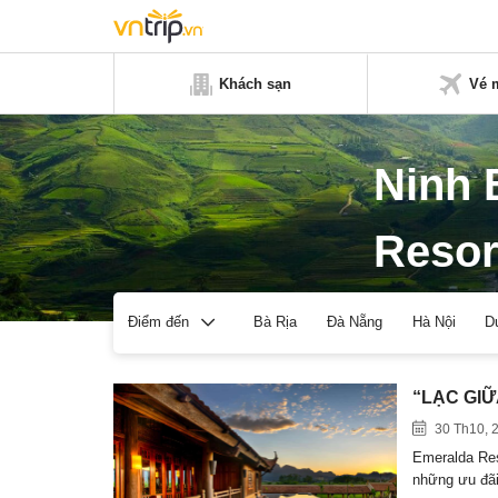
Khách sạn
Vé 
Ninh 
Resor
Bà Rịa
Đà Nẵng
Hà Nội
D
Điểm đến
“LẠC GIỮ
30 Th10, 
Emeralda Res
những ưu đãi