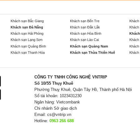
Khách sạn Bắc Giang
Khách sạn Bến Tre
Khách 
Khách sạn Đà Nẵng
Khách sạn Đắk Lắk
Khách 
Khách sạn Hải Phòng
Khách sạn Hòa Bình
Khách
Khách sạn Lạng Sơn
Khách sạn Lào Cai
Khách 
Khách sạn Quảng Bình
Khách sạn Quảng Nam
Khách 
Khách sạn Thanh Hóa
Khách sạn Thừa Thiên Huế
Khách 
CÔNG TY TNHH CÔNG NGHỆ VNTRIP
Số 10/55 Thụy Khuê
Phường Thuỵ Khuê, Quận Tây Hồ, Thành phố Hà Nội
Số tài khoản: 1023431230
Ngân hàng: Vietcombank
Chi nhánh Sở giao dịch
Email:
cs@vntrip.vn
Hotline:
0963 266 688