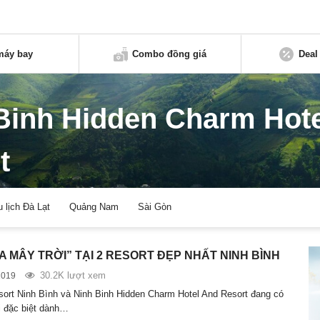
máy bay
Combo đồng giá
Deal
Binh Hidden Charm Hot
t
u lịch Đà Lạt
Quảng Nam
Sài Gòn
A MÂY TRỜI” TẠI 2 RESORT ĐẸP NHẤT NINH BÌNH
30.2K lượt xem
2019
ort Ninh Bình và Ninh Binh Hidden Charm Hotel And Resort đang có
 đặc biệt dành…