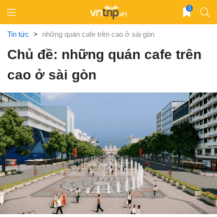
Skip
0
to
content
Tin tức
>
những quán cafe trên cao ở sài gòn
Chủ đề: những quán cafe trên
cao ở sài gòn