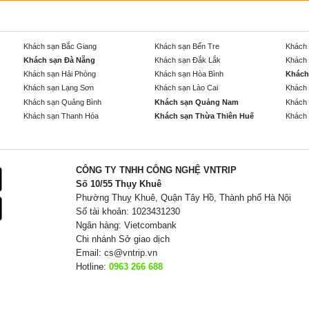
Khách sạn Bắc Giang
Khách sạn Bến Tre
Khách 
Khách sạn Đà Nẵng
Khách sạn Đắk Lắk
Khách 
Khách sạn Hải Phòng
Khách sạn Hòa Bình
Khách
Khách sạn Lạng Sơn
Khách sạn Lào Cai
Khách 
Khách sạn Quảng Bình
Khách sạn Quảng Nam
Khách 
Khách sạn Thanh Hóa
Khách sạn Thừa Thiên Huế
Khách 
CÔNG TY TNHH CÔNG NGHỆ VNTRIP
Số 10/55 Thụy Khuê
Phường Thuỵ Khuê, Quận Tây Hồ, Thành phố Hà Nội
Số tài khoản: 1023431230
Ngân hàng: Vietcombank
Chi nhánh Sở giao dịch
Email:
cs@vntrip.vn
Hotline:
0963 266 688