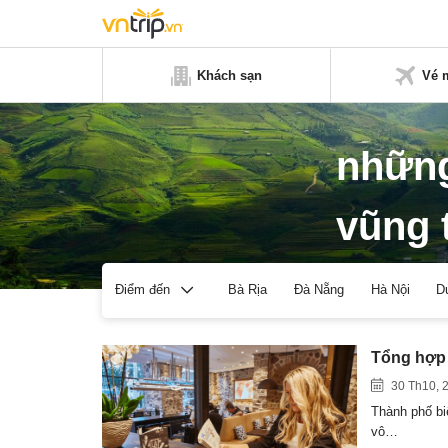
Khách sạn
Vé 
những
vũng 
Bà Rịa
Đà Nẵng
Hà Nội
D
Điểm đến
Tổng hợp 
30 Th10, 
Thành phố bi
vô…