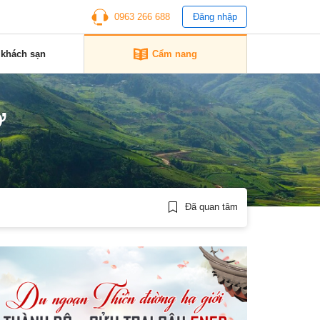
0963 266 688
Đăng nhập
 khách sạn
Cẩm nang
ở
Đã quan tâm