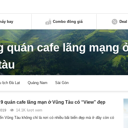
máy bay
Combo đồng giá
Deal
 quán cafe lãng mạng 
tàu
u lịch Đà Lạt
Quảng Nam
Sài Gòn
9 quán cafe lãng mạn ở Vũng Tàu có “View” đẹp
14.1K lượt xem
2019
ển Vũng Tàu không chỉ là nơi có nhiều bãi biển đẹp mà ở đây còn có