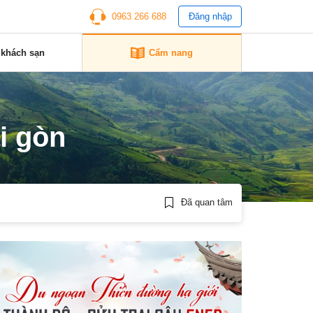
0963 266 688
Đăng nhập
 khách sạn
Cẩm nang
i gòn
Đã quan tâm