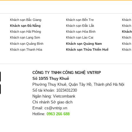
Khách sạn Bắc Giang
Khách sạn Bến Tre
Khách 
Khách sạn Đà Nẵng
Khách sạn Đắk Lắk
Khách 
Khách sạn Hải Phòng
Khách sạn Hòa Bình
Khách
Khách sạn Lạng Sơn
Khách sạn Lào Cai
Khách 
Khách sạn Quảng Bình
Khách sạn Quảng Nam
Khách 
Khách sạn Thanh Hóa
Khách sạn Thừa Thiên Huế
Khách 
CÔNG TY TNHH CÔNG NGHỆ VNTRIP
Số 10/55 Thụy Khuê
Phường Thuỵ Khuê, Quận Tây Hồ, Thành phố Hà Nội
Số tài khoản: 1023431230
Ngân hàng: Vietcombank
Chi nhánh Sở giao dịch
Email:
cs@vntrip.vn
Hotline:
0963 266 688