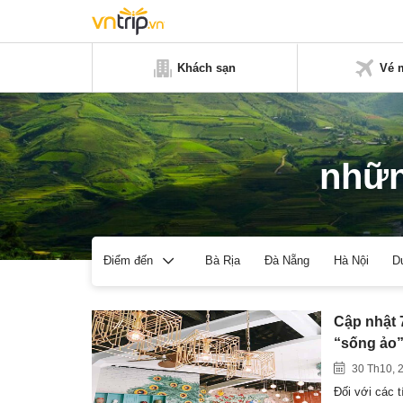
Khách sạn
Vé 
nhữn
Bà Rịa
Đà Nẵng
Hà Nội
D
Điểm đến
Cập nhật 
“sống ảo
30 Th10, 
Đối với các t