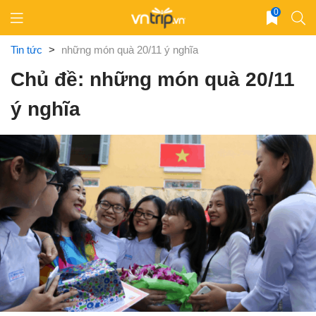
Skip
0
to
content
Tin tức
>
những món quà 20/11 ý nghĩa
Chủ đề: những món quà 20/11
ý nghĩa