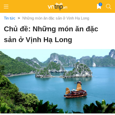
Skip
0
to
content
Tin tức
>
Những món ăn đặc sản ở Vịnh Hạ Long
Chủ đề: Những món ăn đặc
sản ở Vịnh Hạ Long