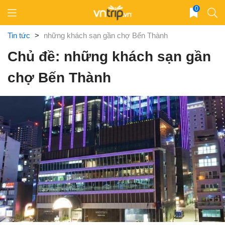
Skip
0
to
content
Tin tức
>
những khách sạn gần chợ Bến Thành
Chủ đề: những khách sạn gần
chợ Bến Thành