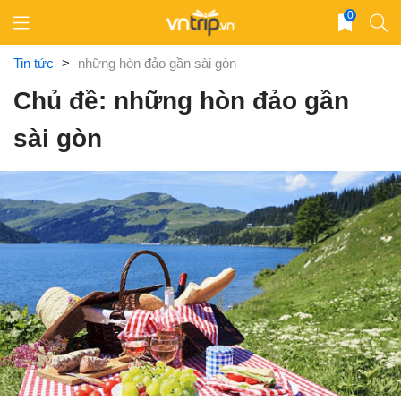
Skip
0
to
content
Tin tức
>
những hòn đảo gần sài gòn
Chủ đề: những hòn đảo gần
sài gòn