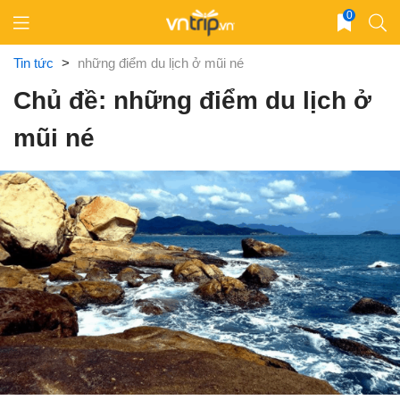
Skip
0
to
content
Tin tức
>
những điểm du lịch ở mũi né
Chủ đề: những điểm du lịch ở
mũi né