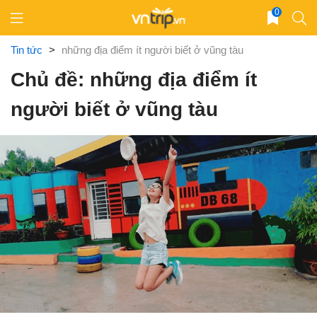
Skip
0
to
content
Tin tức
>
những địa điểm ít người biết ở vũng tàu
Chủ đề: những địa điểm ít
người biết ở vũng tàu