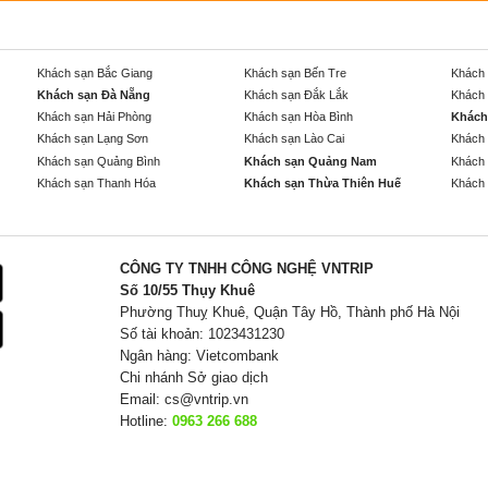
Khách sạn Bắc Giang
Khách sạn Bến Tre
Khách 
Khách sạn Đà Nẵng
Khách sạn Đắk Lắk
Khách 
Khách sạn Hải Phòng
Khách sạn Hòa Bình
Khách
Khách sạn Lạng Sơn
Khách sạn Lào Cai
Khách 
Khách sạn Quảng Bình
Khách sạn Quảng Nam
Khách 
Khách sạn Thanh Hóa
Khách sạn Thừa Thiên Huế
Khách 
CÔNG TY TNHH CÔNG NGHỆ VNTRIP
Số 10/55 Thụy Khuê
Phường Thuỵ Khuê, Quận Tây Hồ, Thành phố Hà Nội
Số tài khoản: 1023431230
Ngân hàng: Vietcombank
Chi nhánh Sở giao dịch
Email:
cs@vntrip.vn
Hotline:
0963 266 688