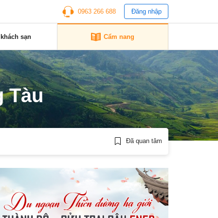
0963 266 688
Đăng nhập
 khách sạn
Cẩm nang
g Tàu
Đã quan tâm