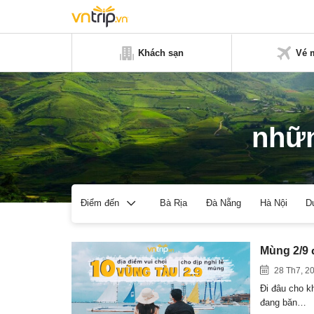
Khách sạn
Vé 
nhữn
Bà Rịa
Đà Nẵng
Hà Nội
D
Điểm đến
Mùng 2/9 
28 Th7, 2
Đi đâu cho k
đang băn…