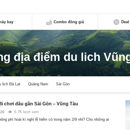
máy bay
Combo đồng giá
Deal
g địa điểm du lich Vũn
u lịch Đà Lạt
Quảng Nam
Sài Gòn
đi chơi đâu gần Sài Gòn – Vũng Tàu
6.7K lượt xem
020
hông phí hoài kì nghỉ lễ hiếm có trong năm 2/9 nhỉ? Cho những ai