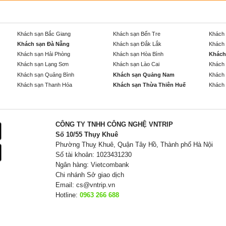
Khách sạn Bắc Giang
Khách sạn Bến Tre
Khách 
Khách sạn Đà Nẵng
Khách sạn Đắk Lắk
Khách 
Khách sạn Hải Phòng
Khách sạn Hòa Bình
Khách
Khách sạn Lạng Sơn
Khách sạn Lào Cai
Khách 
Khách sạn Quảng Bình
Khách sạn Quảng Nam
Khách 
Khách sạn Thanh Hóa
Khách sạn Thừa Thiên Huế
Khách 
CÔNG TY TNHH CÔNG NGHỆ VNTRIP
Số 10/55 Thụy Khuê
Phường Thuỵ Khuê, Quận Tây Hồ, Thành phố Hà Nội
Số tài khoản: 1023431230
Ngân hàng: Vietcombank
Chi nhánh Sở giao dịch
Email:
cs@vntrip.vn
Hotline:
0963 266 688