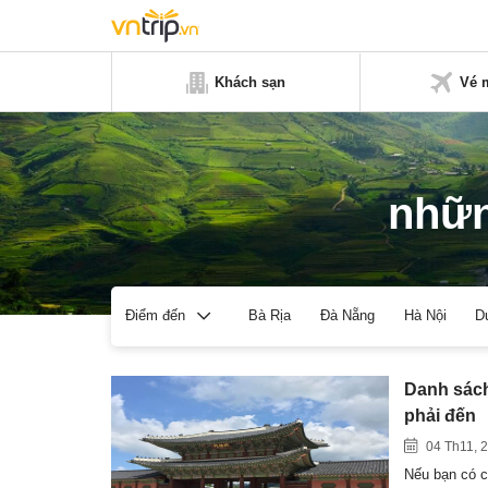
Khách sạn
Vé 
nhữn
Bà Rịa
Đà Nẵng
Hà Nội
D
Điểm đến
Danh sách
phải đến
04 Th11, 
Nếu bạn có c