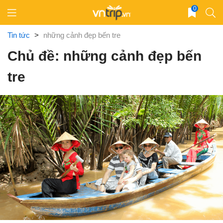
Skip
0
to
content
Tin tức
>
những cảnh đẹp bến tre
Chủ đề: những cảnh đẹp bến
tre