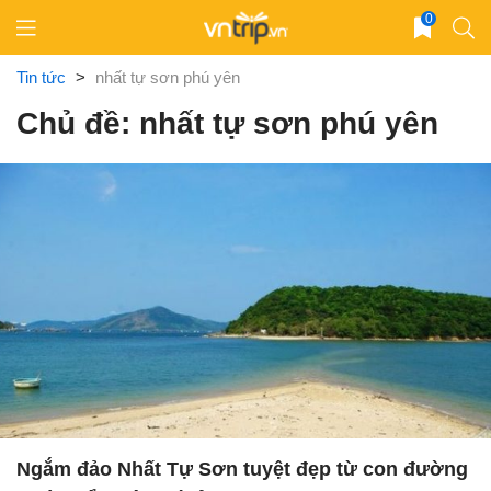
Skip
0
to
content
Tin tức
>
nhất tự sơn phú yên
Chủ đề: nhất tự sơn phú yên
Ngắm đảo Nhất Tự Sơn tuyệt đẹp từ con đường