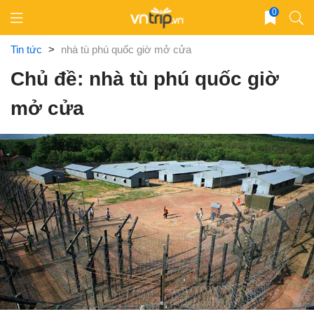
Skip
0
to
content
Tin tức
>
nhà tù phú quốc giờ mở cửa
Chủ đề: nhà tù phú quốc giờ
mở cửa