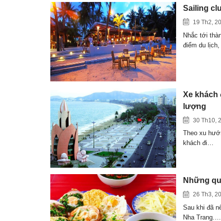
Sailing cl
19 Th2, 2
Nhắc tới thà
điểm du lịch
Xe khách 
lượng
30 Th10, 
Theo xu hướn
khách đi…
Những quá
26 Th3, 2
Sau khi đã n
Nha Trang.…