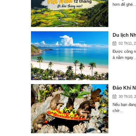
hơn để ghé
Du lịch N
02 Th11, 
Được công nh
ả nằm ngay
Đảo Khỉ N
30 Th10, 
Nếu bạn đang 
chờ…