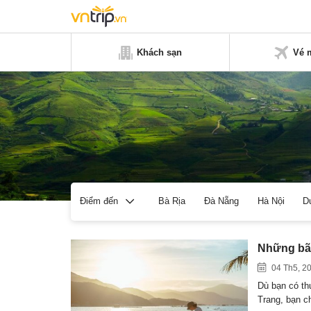
Khách sạn
Vé 
Bà Rịa
Đà Nẵng
Hà Nội
D
Điểm đến
Những bãi
04 Th5, 2
Dù bạn có th
Trang, bạn 