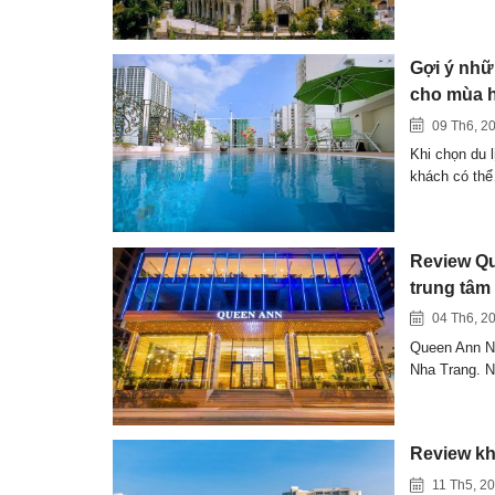
Gợi ý nhữ
cho mùa 
09 Th6, 2
Khi chọn du l
khách có th
Review Qu
trung tâm g
04 Th6, 2
Queen Ann Nh
Nha Trang. 
Review kh
11 Th5, 2