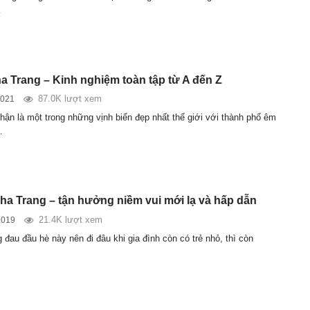
…
ha Trang – Kinh nghiệm toàn tập từ A đến Z
87.0K lượt xem
2021
ận là một trong những vịnh biển đẹp nhất thế giới với thành phố êm
…
ha Trang – tận hưởng niềm vui mới lạ và hấp dẫn
21.4K lượt xem
2019
đau đầu hè này nên đi đâu khi gia đình còn có trẻ nhỏ, thì còn