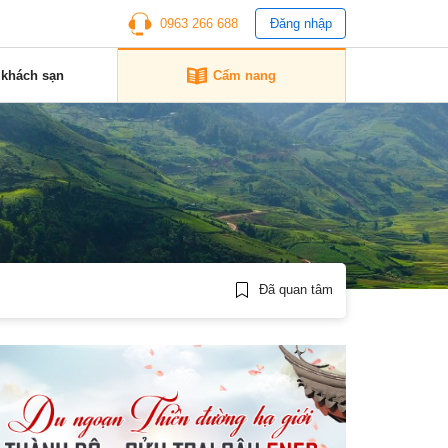
0963 266 688
Đăng nhập
 khách sạn
Cẩm nang
Đã quan tâm