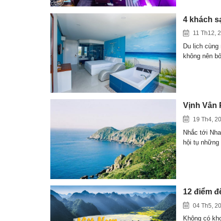
4 khách s
11 Th12, 
Du lịch cùng
không nên b
Vịnh Vân 
19 Th4, 2
Nhắc tới Nha
hội tụ những
12 điểm đ
04 Th5, 2
Không có kho