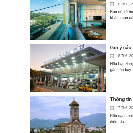
16 Th11, 
Bạn có kế ho
khách sạn d
Gợi ý các
18 Th6, 2
Nếu bạn đang
gần sân bay
Thông tin 
17 Th6, 2
Bên cạnh nhữ
điểm du…