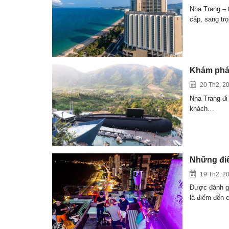
Nha Trang – 
cấp, sang tr
Khám phá 
20 Th2, 2
Nha Trang đi
khách…
Những điể
19 Th2, 2
Được đánh gi
là điểm đến