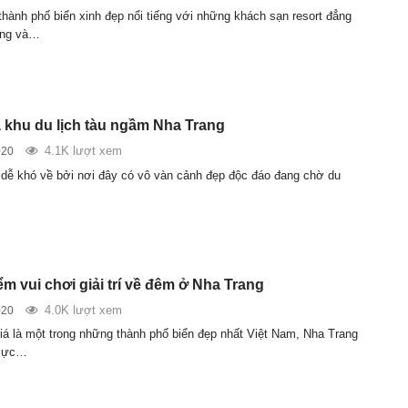
thành phố biển xinh đẹp nổi tiếng với những khách sạn resort đẳng
ọng và…
khu du lịch tàu ngầm Nha Trang
4.1K lượt xem
020
 dễ khó về bởi nơi đây có vô vàn cảnh đẹp độc đáo đang chờ du
m vui chơi giải trí về đêm ở Nha Trang
4.0K lượt xem
020
á là một trong những thành phố biển đẹp nhất Việt Nam, Nha Trang
 cực…