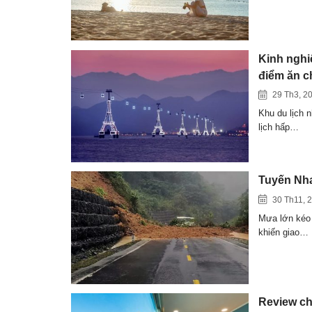
Kinh nghi
điểm ăn c
29 Th3, 2
Khu du lịch n
lịch hấp…
Tuyến Nha 
30 Th11, 
Mưa lớn kéo 
khiến giao…
Review chi