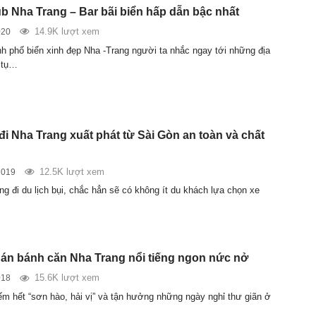
ub Nha Trang – Bar bãi biển hấp dẫn bậc nhất
14.9K lượt xem
020
nh phố biển xinh đẹp Nha -Trang người ta nhắc ngay tới những địa
, tụ…
đi Nha Trang xuất phát từ Sài Gòn an toàn và chất
12.5K lượt xem
2019
g đi du lịch bụi, chắc hẳn sẽ có không ít du khách lựa chọn xe
n bánh căn Nha Trang nổi tiếng ngon nức nở
15.6K lượt xem
018
ếm hết “sơn hào, hải vị” và tận hưởng những ngày nghỉ thư giãn ở