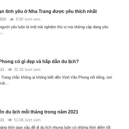
ạn tình yêu ở Nha Trang được yêu thích nhất
8.6K lượt xem
2020
 người yêu luôn là một trải nghiệm thú vị mà những cặp đang yêu
ỏ…
Phong có gì đẹp và hấp dẫn du lịch?
32.1K lượt xem
021
 Trang chắc không ai không biết đến Vịnh Vân Phong nổi tiếng, nơi
 cái…
ến du lịch mỗi tháng trong năm 2021
51.6K lượt xem
021
ảng thời gian xấu để đi du lịch nhưng luôn có những thời điểm tốt