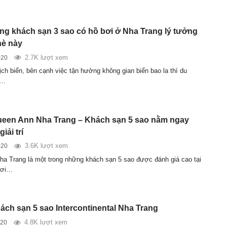
ng khách sạn 3 sao có hồ bơi ở Nha Trang lý tưởng
hè này
2.7K lượt xem
020
ịch biển, bên cạnh việc tận hưởng không gian biển bao la thì du
ể…
een Ann Nha Trang – Khách sạn 5 sao nằm ngay
iải trí
3.6K lượt xem
020
a Trang là một trong những khách sạn 5 sao được đánh giá cao tại
Nơi…
ách sạn 5 sao Intercontinental Nha Trang
4.8K lượt xem
020