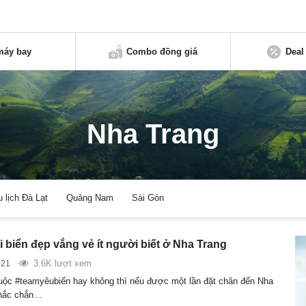
máy bay
Combo đồng giá
Deal
Nha Trang
u lịch Đà Lạt
Quảng Nam
Sài Gòn
 biển đẹp vắng vẻ ít người biết ở Nha Trang
3.6K lượt xem
021
uộc #teamyêubiển hay không thì nếu được một lần đặt chân đến Nha
chắc chắn…