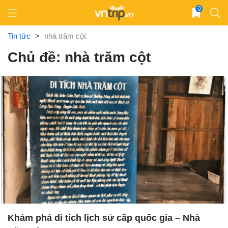
Skip
0
to
content
Tin tức
>
nhà trăm cột
Chủ đề: nhà trăm cột
Khám phá di tích lịch sử cấp quốc gia – Nhà