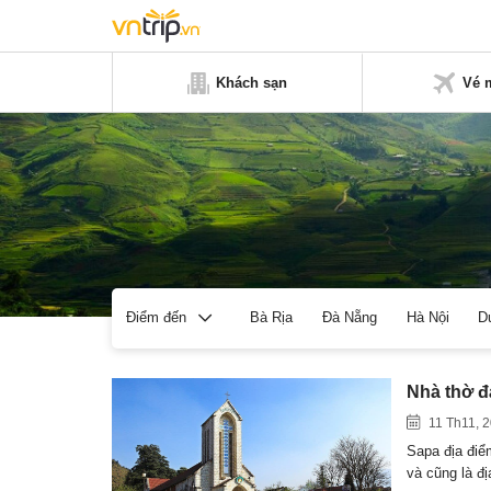
Khách sạn
Vé 
Bà Rịa
Đà Nẵng
Hà Nội
D
Điểm đến
Nhà thờ đ
11 Th11, 
Sapa địa điể
và cũng là đ