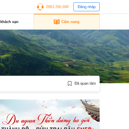
0963 266 688
Đăng nhập
 khách sạn
Cẩm nang
Đã quan tâm