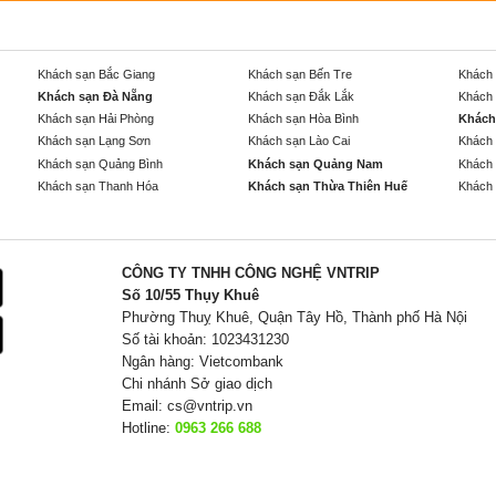
Khách sạn Bắc Giang
Khách sạn Bến Tre
Khách 
Khách sạn Đà Nẵng
Khách sạn Đắk Lắk
Khách 
Khách sạn Hải Phòng
Khách sạn Hòa Bình
Khách
Khách sạn Lạng Sơn
Khách sạn Lào Cai
Khách 
Khách sạn Quảng Bình
Khách sạn Quảng Nam
Khách 
Khách sạn Thanh Hóa
Khách sạn Thừa Thiên Huế
Khách 
CÔNG TY TNHH CÔNG NGHỆ VNTRIP
Số 10/55 Thụy Khuê
Phường Thuỵ Khuê, Quận Tây Hồ, Thành phố Hà Nội
Số tài khoản: 1023431230
Ngân hàng: Vietcombank
Chi nhánh Sở giao dịch
Email:
cs@vntrip.vn
Hotline:
0963 266 688