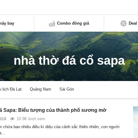
máy bay
Combo đồng giá
Deal
nhà thờ đá cổ sapa
u lịch Đà Lạt
Quảng Nam
Sài Gòn
á Sapa: Biểu tượng của thành phố sương mờ
10.8K lượt xem
2019
m chứa bao nhiêu điều kì diệu của cảnh sắc thiên nhiên, con người
ịa…