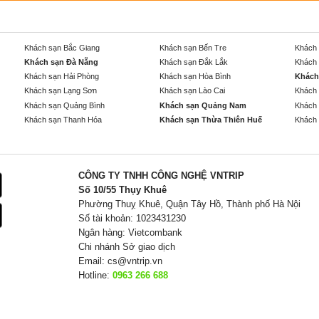
Khách sạn Bắc Giang
Khách sạn Bến Tre
Khách 
Khách sạn Đà Nẵng
Khách sạn Đắk Lắk
Khách 
Khách sạn Hải Phòng
Khách sạn Hòa Bình
Khách
Khách sạn Lạng Sơn
Khách sạn Lào Cai
Khách 
Khách sạn Quảng Bình
Khách sạn Quảng Nam
Khách 
Khách sạn Thanh Hóa
Khách sạn Thừa Thiên Huế
Khách 
CÔNG TY TNHH CÔNG NGHỆ VNTRIP
Số 10/55 Thụy Khuê
Phường Thuỵ Khuê, Quận Tây Hồ, Thành phố Hà Nội
Số tài khoản: 1023431230
Ngân hàng: Vietcombank
Chi nhánh Sở giao dịch
Email:
cs@vntrip.vn
Hotline:
0963 266 688