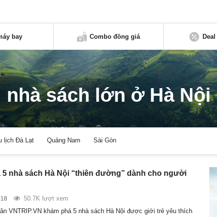
máy bay
Combo đồng giá
Deal
nhà sách lớn ở Hà Nội
u lịch Đà Lạt
Quảng Nam
Sài Gòn
5 nhà sách Hà Nội “thiên đường” dành cho người
50.7K lượt xem
018
ân VNTRIP.VN khám phá 5 nhà sách Hà Nội được giới trẻ yêu thích