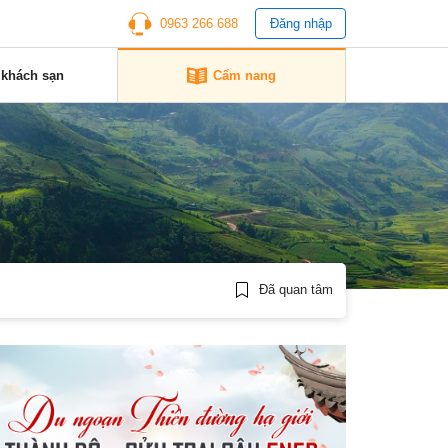
0963 266 688
Đăng nhập
 khách sạn
Cẩm nang
Đã quan tâm