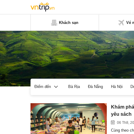
Khách sạn
Vé 
Bà Rịa
Đà Nẵng
Hà Nội
D
Điểm đến
Khám phá 
yêu sách
06 Th8, 2
Cùng theo ch