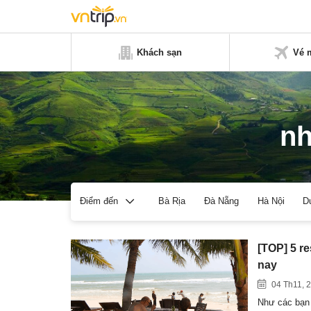
Khách sạn
Vé 
nh
Bà Rịa
Đà Nẵng
Hà Nội
D
Điểm đến
[TOP] 5 r
nay
04 Th11, 
Như các bạn 