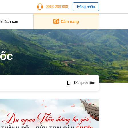
0963 266 688
Đăng nhập
 khách sạn
Cẩm nang
uốc
Đã quan tâm