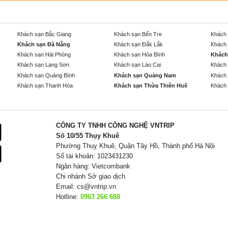
Khách sạn Bắc Giang
Khách sạn Bến Tre
Khách 
Khách sạn Đà Nẵng
Khách sạn Đắk Lắk
Khách 
Khách sạn Hải Phòng
Khách sạn Hòa Bình
Khách
Khách sạn Lạng Sơn
Khách sạn Lào Cai
Khách 
Khách sạn Quảng Bình
Khách sạn Quảng Nam
Khách 
Khách sạn Thanh Hóa
Khách sạn Thừa Thiên Huế
Khách 
CÔNG TY TNHH CÔNG NGHỆ VNTRIP
Số 10/55 Thụy Khuê
Phường Thuỵ Khuê, Quận Tây Hồ, Thành phố Hà Nội
Số tài khoản: 1023431230
Ngân hàng: Vietcombank
Chi nhánh Sở giao dịch
Email:
cs@vntrip.vn
Hotline:
0963 266 688