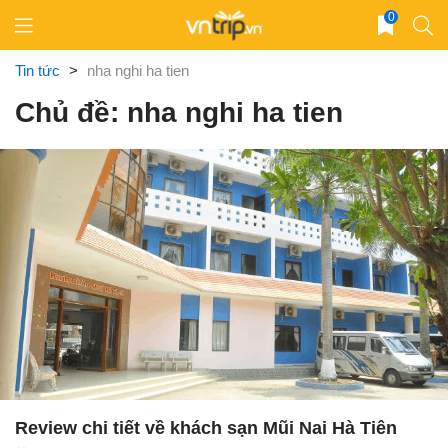
Skip
0
to
content
Tin tức
>
nha nghi ha tien
Chủ đề: nha nghi ha tien
Review chi tiết về khách sạn Mũi Nai Hà Tiên