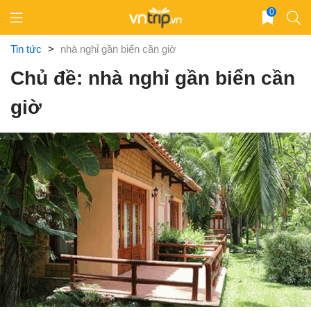
Skip
0
to
content
Tin tức
>
nhà nghỉ gần biển cần giờ
Chủ đề: nhà nghỉ gần biển cần
giờ