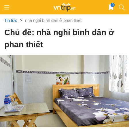
Skip
0
to
content
Tin tức
>
nhà nghỉ bình dân ở phan thiết
Chủ đề: nhà nghỉ bình dân ở
phan thiết