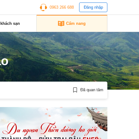
0963 266 688
Đăng nhập
 khách sạn
Cẩm nang
ảo
Đã quan tâm