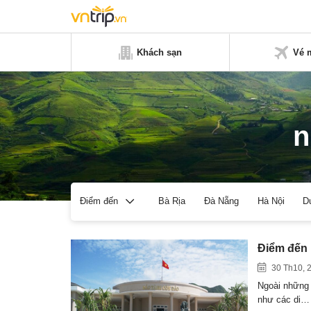
Khách sạn
Vé 
n
Bà Rịa
Đà Nẵng
Hà Nội
D
Điểm đến
Điểm đến 
30 Th10, 
Ngoài những 
như các di…