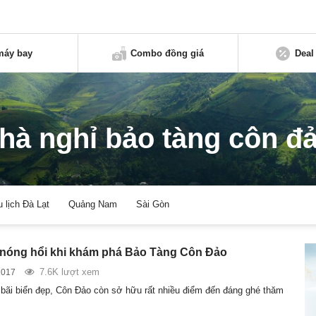
máy bay
Combo đồng giá
Deal
hà nghỉ bảo tàng côn đ
u lịch Đà Lạt
Quảng Nam
Sài Gòn
nóng hổi khi khám phá Bảo Tàng Côn Đảo
7.6K lượt xem
2017
bãi biển đẹp, Côn Đảo còn sở hữu rất nhiều điểm đến đáng ghé thăm