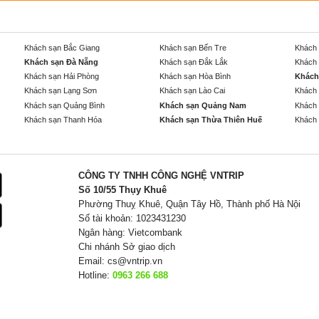
Khách sạn Bắc Giang
Khách sạn Bến Tre
Khách 
Khách sạn Đà Nẵng
Khách sạn Đắk Lắk
Khách 
Khách sạn Hải Phòng
Khách sạn Hòa Bình
Khách
Khách sạn Lạng Sơn
Khách sạn Lào Cai
Khách 
Khách sạn Quảng Bình
Khách sạn Quảng Nam
Khách 
Khách sạn Thanh Hóa
Khách sạn Thừa Thiên Huế
Khách 
CÔNG TY TNHH CÔNG NGHỆ VNTRIP
Số 10/55 Thụy Khuê
Phường Thuỵ Khuê, Quận Tây Hồ, Thành phố Hà Nội
Số tài khoản: 1023431230
Ngân hàng: Vietcombank
Chi nhánh Sở giao dịch
Email:
cs@vntrip.vn
Hotline:
0963 266 688