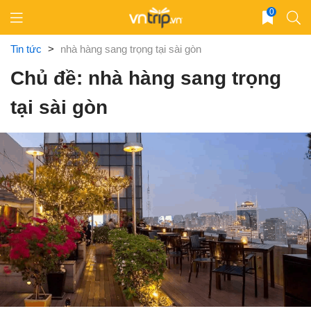
Skip
0
to
content
Tin tức
>
nhà hàng sang trọng tại sài gòn
Chủ đề: nhà hàng sang trọng
tại sài gòn