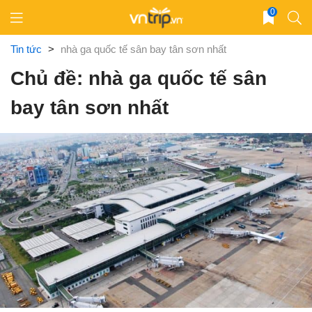
Skip
0
to
content
Tin tức
>
nhà ga quốc tế sân bay tân sơn nhất
Chủ đề: nhà ga quốc tế sân
bay tân sơn nhất