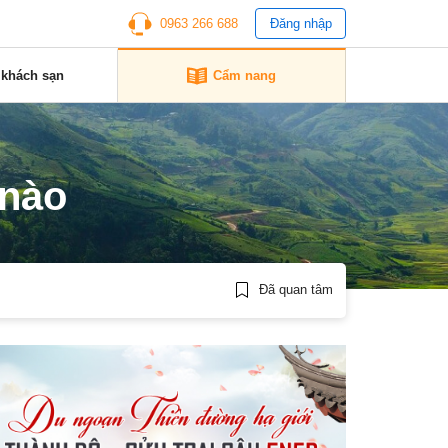
0963 266 688
Đăng nhập
 khách sạn
Cẩm nang
 nào
Đã quan tâm