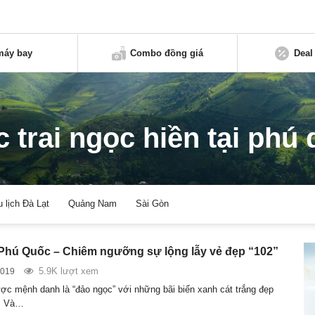
máy bay
Combo đồng giá
Deal
 trai ngọc hiền tại phú
u lịch Đà Lạt
Quảng Nam
Sài Gòn
 Phú Quốc – Chiêm ngưỡng sự lộng lẫy vẻ đẹp “102”
5.9K lượt xem
2019
c mệnh danh là “đảo ngọc” với những bãi biển xanh cát trắng đẹp
g. Và…