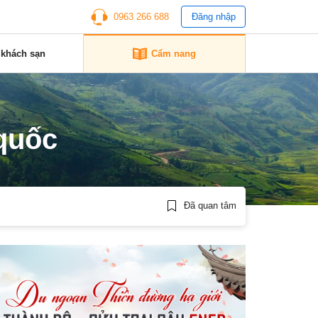
0963 266 688
Đăng nhập
 khách sạn
Cẩm nang
 quốc
Đã quan tâm