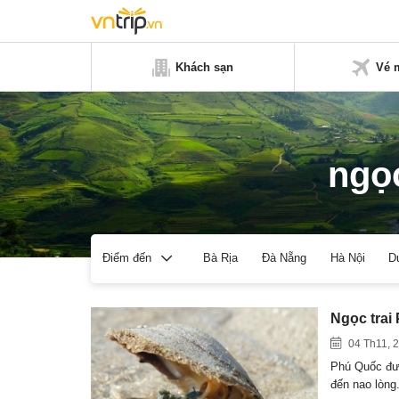
Khách sạn
Vé 
ngọc
Bà Rịa
Đà Nẵng
Hà Nội
D
Điểm đến
Ngọc trai
04 Th11, 
Phú Quốc đượ
đến nao lòn