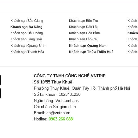
Khách sạn Bắc Giang
Khách sạn Bến Tre
Khách 
Khách sạn Đà Nẵng
Khách sạn Đắk Lắk
Khách 
Khách sạn Hải Phòng
Khách sạn Hòa Bình
Khách
Khách sạn Lạng Sơn
Khách sạn Lào Cai
Khách 
Khách sạn Quảng Bình
Khách sạn Quảng Nam
Khách 
Khách sạn Thanh Hóa
Khách sạn Thừa Thiên Huế
Khách 
CÔNG TY TNHH CÔNG NGHỆ VNTRIP
Số 10/55 Thụy Khuê
Phường Thuỵ Khuê, Quận Tây Hồ, Thành phố Hà Nội
Số tài khoản: 1023431230
Ngân hàng: Vietcombank
Chi nhánh Sở giao dịch
Email:
cs@vntrip.vn
Hotline:
0963 266 688